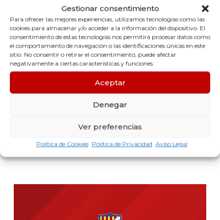
Gestionar consentimiento
Para ofrecer las mejores experiencias, utilizamos tecnologías como las
cookies para almacenar y/o acceder a la información del dispositivo. El
consentimiento de estas tecnologías nos permitirá procesar datos como
el comportamiento de navegación o las identificaciones únicas en este
sitio. No consentir o retirar el consentimiento, puede afectar
negativamente a ciertas características y funciones.
Aceptar
Denegar
CADETE A
Ver preferencias
PRIMER ENTRENADOR:
Política de Cookies
Política de Privacidad
Aviso Legal
Luis Morillo