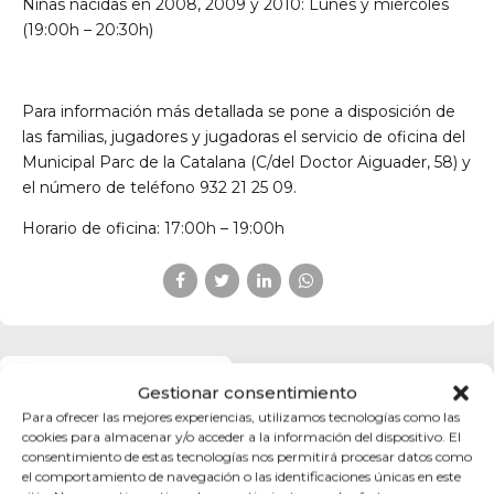
Niñas nacidas en 2008, 2009 y 2010: Lunes y miércoles
(19:00h – 20:30h)
Para información más detallada se pone a disposición de
las familias, jugadores y jugadoras el servicio de oficina del
Municipal Parc de la Catalana (C/del Doctor Aiguader, 58) y
el número de teléfono 932 21 25 09.
Horario de oficina: 17:00h – 19:00h
PREVIOUS
Gestionar consentimiento
Campus de Fútbol
Verano 2026 en CF
Para ofrecer las mejores experiencias, utilizamos tecnologías como las
Barceloneta
cookies para almacenar y/o acceder a la información del dispositivo. El
consentimiento de estas tecnologías nos permitirá procesar datos como
el comportamiento de navegación o las identificaciones únicas en este