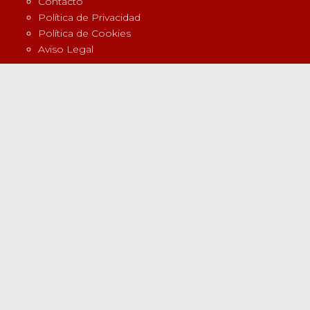
Contacto
Política de Privacidad
Política de Cookies
Aviso Legal
POSTS RECIENTES
15 DE JUNIO DE 2026
Puertas Abierta 2026: fútbol base
11 DE JUNIO DE 2026
Campus de Fútbol Verano 2026 en