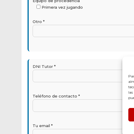
Equipo de procedencia
Primera vez jugando
Otro *
DNI Tutor *
Par
alm
tec
las
Teléfono de contacto *
pue
Tu email *