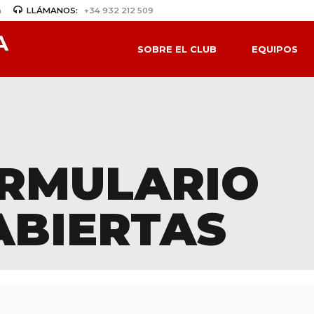
a
LLÁMANOS:
+34 932 212 509
SOBRE EL CLUB
EQUIPOS
RMULARIO
ABIERTAS