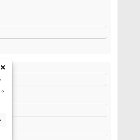
a
 o
s